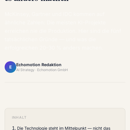
McKinsey, Gartner und IDC kommen auf
ähnliche Zahlen: Die meisten KI-Projekte
erreichen nie die Produktion. Hier sind die fünf
tatsächlichen Gründe — und was die
erfolgreichen 20–30 % anders machen.
Echomotion Redaktion
E
AI Strategy · Echomotion GmbH
INHALT
Die Technologie steht im Mittelpunkt — nicht das