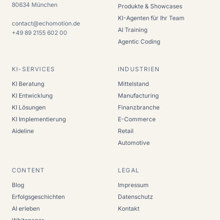
80634
München
Produkte & Showcases
KI-Agenten für Ihr Team
contact@echomotion.de
AI Training
+49 89 2155 602 00
Agentic Coding
KI-SERVICES
INDUSTRIEN
KI Beratung
Mittelstand
KI Entwicklung
Manufacturing
KI Lösungen
Finanzbranche
KI Implementierung
E-Commerce
Aideline
Retail
Automotive
CONTENT
LEGAL
Blog
Impressum
Erfolgsgeschichten
Datenschutz
AI erleben
Kontakt