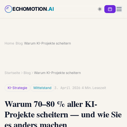
ECHOMOTION
.AI
E
Home
›
Blog
›
Warum KI-Projekte scheitern
Startseite
Blog
Warum KI-Projekte scheitern
·
KI-Strategie
Mittelstand
3. April 2026
4 Min. Lesezeit
Warum 70–80 % aller KI-
Projekte scheitern — und wie Sie
es anders machen