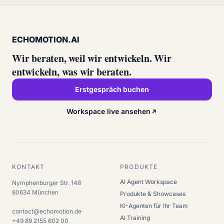
Aideline
08:02
2 Schritte ausgeführt · Details anzeigen
+12 %
ECHOMOTION.AI
Wir beraten, weil wir entwickeln. Wir
entwickeln, was wir beraten.
Schreib eine Nachricht… (Enter = senden)
Erstgespräch buchen
Workspace live ansehen
KONTAKT
PRODUKTE
AI Agent Workspace
Nymphenburger Str. 148
80634
München
Produkte & Showcases
KI-Agenten für Ihr Team
contact@echomotion.de
AI Training
+49 89 2155 602 00