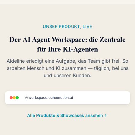
UNSER PRODUKT, LIVE
Der AI Agent Workspace: die Zentrale
für Ihre KI-Agenten
Aideline erledigt eine Aufgabe, das Team gibt frei. So
arbeiten Mensch und KI zusammen — täglich, bei uns
und unseren Kunden.
workspace.echomotion.ai
A
Team-Workspace
LB
JK
+
Gestern
Alle Produkte & Showcases ansehen
BL
Wie liefen die Kampagnen diese Woche?
A
Stabil: Budget eingehalten, zwei Anzeigen habe ich pausiert. Details stehen im Freitagsreport.
Heute