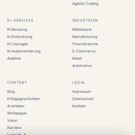
Agentic Coding
KI-SERVICES
INDUSTRIEN
KI Beratung
Mittelstand
KI Entwicklung
Manufacturing
KI Lösungen
Finanzbranche
KI Implementierung
E-Commerce
Aideline
Retail
Automotive
CONTENT
LEGAL
Blog
Impressum
Erfolgsgeschichten
Datenschutz
AI erleben
Kontakt
Whitepaper
Vision
Karriere
LinkedIn ↗